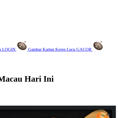
cu LOGIN
Gambar Kartun Keren Lucu GACOR
Macau Hari Ini