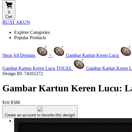
0
Cart
BUAT AKUN
Explore Categories
Popular Products
Shop All Designs
<
Gambar Kartun Keren Lucu
Gambar Kartun Keren Lucu TOGEL
Gambar Kartun Keren
Design ID: 74165272
Gambar Kartun Keren Lucu: La
$16
$588
Create an account to favorite this design!