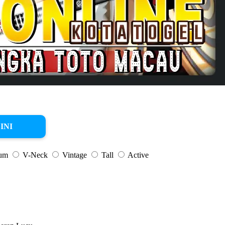
INI
um
V-Neck
Vintage
Tall
Active