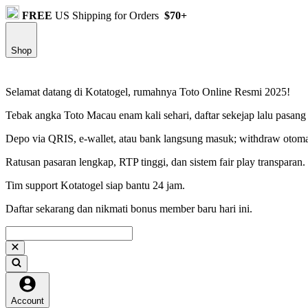
FREE
US Shipping for Orders
$70+
Shop
Selamat datang di Kotatogel, rumahnya Toto Online Resmi 2025!
Tebak angka Toto Macau enam kali sehari, daftar sekejap lalu pasang
Depo via QRIS, e-wallet, atau bank langsung masuk; withdraw otoma
Ratusan pasaran lengkap, RTP tinggi, dan sistem fair play transparan.
Tim support Kotatogel siap bantu 24 jam.
Daftar sekarang dan nikmati bonus member baru hari ini.
Account