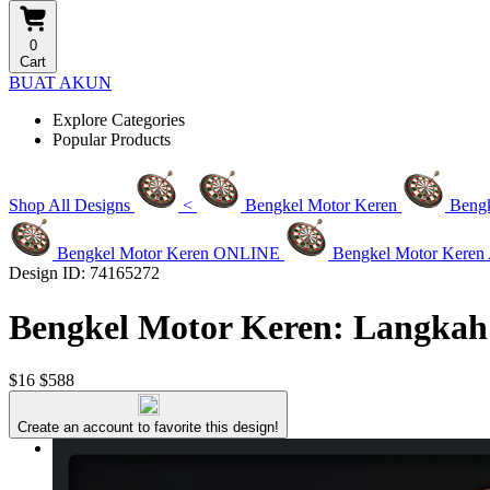
0
Cart
BUAT AKUN
Explore Categories
Popular Products
Shop All Designs
<
Bengkel Motor Keren
Beng
Bengkel Motor Keren ONLINE
Bengkel Motor Kere
Design ID: 74165272
Bengkel Motor Keren: Langkah
$16
$588
Create an account to favorite this design!