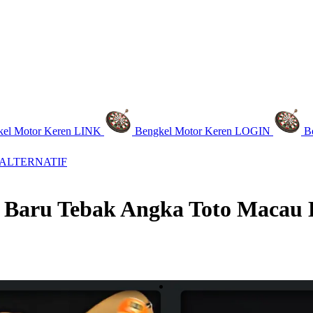
kel Motor Keren LINK
Bengkel Motor Keren LOGIN
B
n ALTERNATIF
 Baru Tebak Angka Toto Macau H