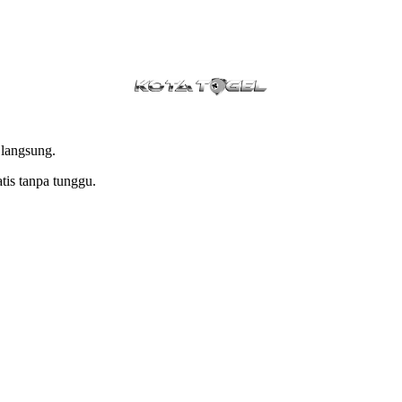
 langsung.
tis tanpa tunggu.