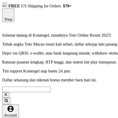
FREE
US Shipping for Orders
$70+
Shop
Selamat datang di Kotatogel, rumahnya Toto Online Resmi 2025!
Tebak angka Toto Macau enam kali sehari, daftar sekejap lalu pasang
Depo via QRIS, e-wallet, atau bank langsung masuk; withdraw otoma
Ratusan pasaran lengkap, RTP tinggi, dan sistem fair play transparan.
Tim support Kotatogel siap bantu 24 jam.
Daftar sekarang dan nikmati bonus member baru hari ini.
Account