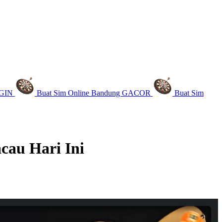
OGIN
Buat Sim Online Bandung GACOR
Buat Sim
cau Hari Ini