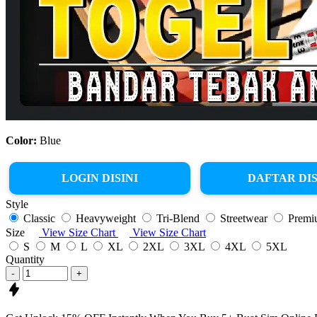
Color:
Blue
LOGIN DISINI
DAFTAR DIS
Style
Classic
Heavyweight
Tri-Blend
Streetwear
Premi
Size
View Size Chart
View Size Chart
S
M
L
XL
2XL
3XL
4XL
5XL
Quantity
-
+