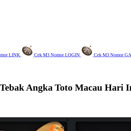
omor LINK
Cek M3 Nomor LOGIN
Cek M3 Nomor 
ebak Angka Toto Macau Hari I