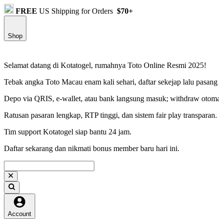
FREE
US Shipping for Orders
$70+
Shop
Selamat datang di Kotatogel, rumahnya Toto Online Resmi 2025!
Tebak angka Toto Macau enam kali sehari, daftar sekejap lalu pasang
Depo via QRIS, e-wallet, atau bank langsung masuk; withdraw otoma
Ratusan pasaran lengkap, RTP tinggi, dan sistem fair play transparan.
Tim support Kotatogel siap bantu 24 jam.
Daftar sekarang dan nikmati bonus member baru hari ini.
Account