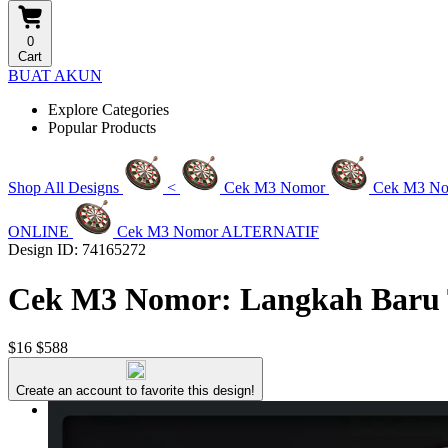
0
Cart
BUAT AKUN
Explore Categories
Popular Products
Shop All Designs
<
Cek M3 Nomor
Cek M3 N
ONLINE
Cek M3 Nomor ALTERNATIF
Design ID: 74165272
Cek M3 Nomor: Langkah Baru T
$16
$588
Create an account to favorite this design!