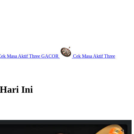
Cek Masa Aktif Three GACOR
Cek Masa Aktif Three
Hari Ini