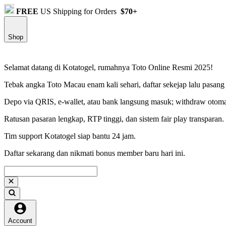
FREE
US Shipping for Orders
$70+
Shop
Selamat datang di Kotatogel, rumahnya Toto Online Resmi 2025!
Tebak angka Toto Macau enam kali sehari, daftar sekejap lalu pasang
Depo via QRIS, e-wallet, atau bank langsung masuk; withdraw otoma
Ratusan pasaran lengkap, RTP tinggi, dan sistem fair play transparan.
Tim support Kotatogel siap bantu 24 jam.
Daftar sekarang dan nikmati bonus member baru hari ini.
Account