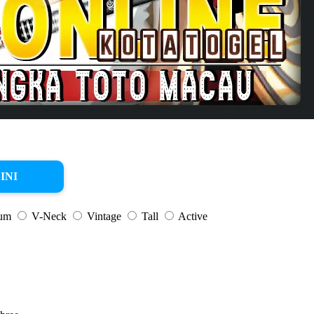
INI
um
V-Neck
Vintage
Tall
Active