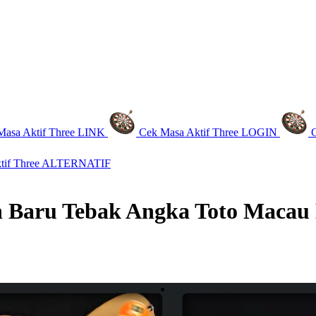
Masa Aktif Three LINK
Cek Masa Aktif Three LOGIN
ktif Three ALTERNATIF
 Baru Tebak Angka Toto Macau 