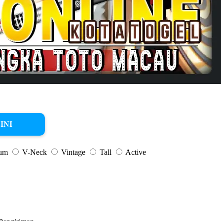
INI
um
V-Neck
Vintage
Tall
Active