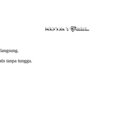
 langsung.
tis tanpa tunggu.