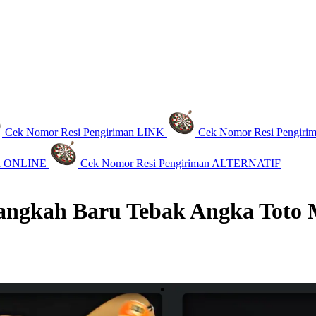
Cek Nomor Resi Pengiriman LINK
Cek Nomor Resi Pengir
an ONLINE
Cek Nomor Resi Pengiriman ALTERNATIF
angkah Baru Tebak Angka Toto 