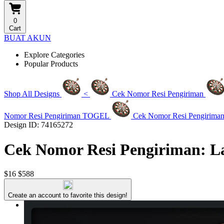
0
Cart
BUAT AKUN
Explore Categories
Popular Products
Shop All Designs
<
Cek Nomor Resi Pengiriman
Nomor Resi Pengiriman TOGEL
Cek Nomor Resi Pengirim
Design ID: 74165272
Cek Nomor Resi Pengiriman: L
$16
$588
Create an account to favorite this design!