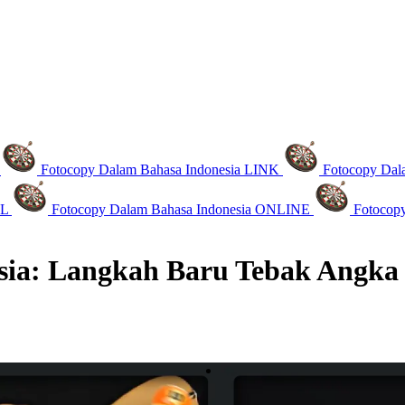
a
Fotocopy Dalam Bahasa Indonesia LINK
Fotocopy Dal
EL
Fotocopy Dalam Bahasa Indonesia ONLINE
Fotocop
sia: Langkah Baru Tebak Angka 