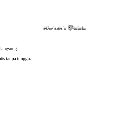
 langsung.
tis tanpa tunggu.