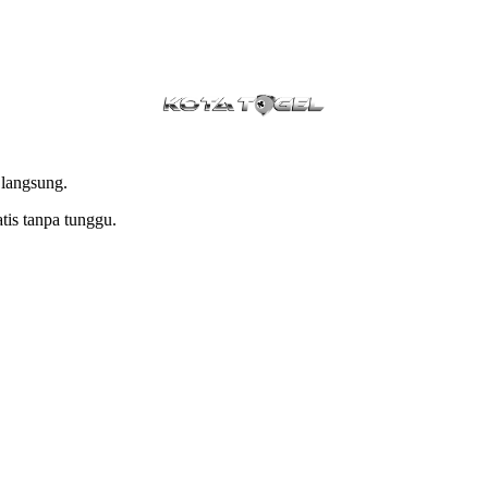
 langsung.
tis tanpa tunggu.