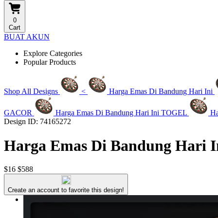
0
Cart
BUAT AKUN
Explore Categories
Popular Products
Shop All Designs
<
Harga Emas Di Bandung Hari Ini
GACOR
Harga Emas Di Bandung Hari Ini TOGEL
Ha
Design ID: 74165272
Harga Emas Di Bandung Hari I
$16
$588
Create an account to favorite this design!