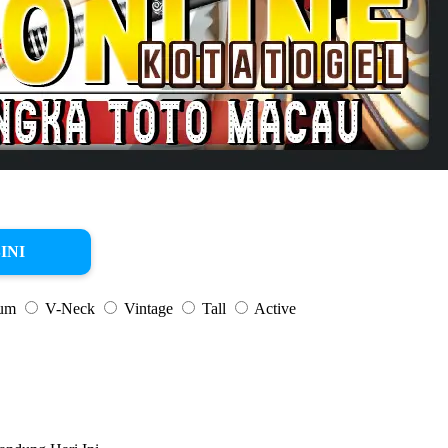
INI
um
V-Neck
Vintage
Tall
Active