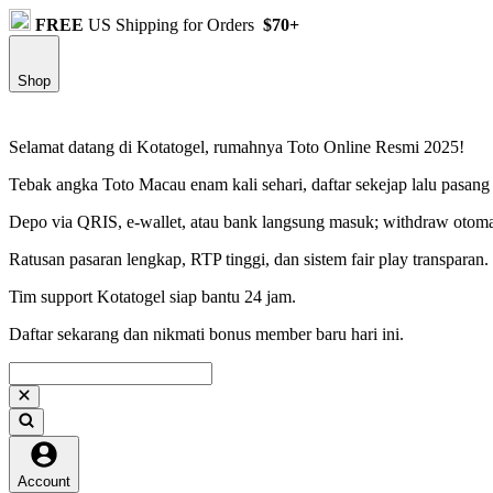
FREE
US Shipping for Orders
$70+
Shop
Selamat datang di Kotatogel, rumahnya Toto Online Resmi 2025!
Tebak angka Toto Macau enam kali sehari, daftar sekejap lalu pasang
Depo via QRIS, e-wallet, atau bank langsung masuk; withdraw otoma
Ratusan pasaran lengkap, RTP tinggi, dan sistem fair play transparan.
Tim support Kotatogel siap bantu 24 jam.
Daftar sekarang dan nikmati bonus member baru hari ini.
Account