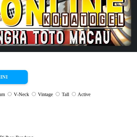
INI
um
V-Neck
Vintage
Tall
Active