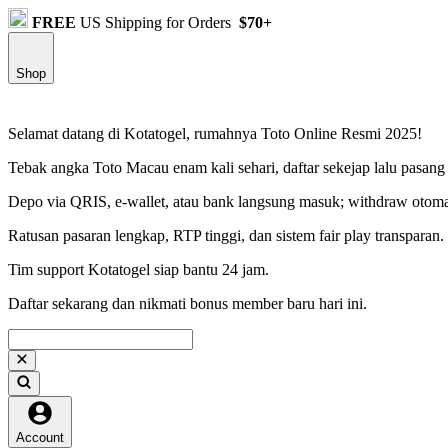
FREE
US Shipping for Orders
$70+
Shop
Selamat datang di Kotatogel, rumahnya Toto Online Resmi 2025!
Tebak angka Toto Macau enam kali sehari, daftar sekejap lalu pasang
Depo via QRIS, e-wallet, atau bank langsung masuk; withdraw otoma
Ratusan pasaran lengkap, RTP tinggi, dan sistem fair play transparan.
Tim support Kotatogel siap bantu 24 jam.
Daftar sekarang dan nikmati bonus member baru hari ini.
Account