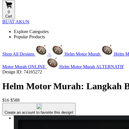
0
Cart
BUAT AKUN
Explore Categories
Popular Products
Shop All Designs
<
Helm Motor Murah
Helm M
Motor Murah ONLINE
Helm Motor Murah ALTERNATIF
Design ID: 74165272
Helm Motor Murah: Langkah Ba
$16
$588
Create an account to favorite this design!