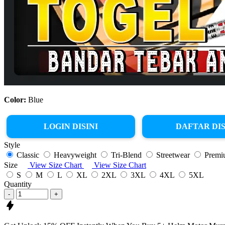
Color:
Blue
LOGIN DISINI
DAFTAR DIS
Style
Classic
Heavyweight
Tri-Blend
Streetwear
Premi
Size
View Size Chart
View Size Chart
S
M
L
XL
2XL
3XL
4XL
5XL
Quantity
-
+