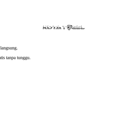
 langsung.
tis tanpa tunggu.