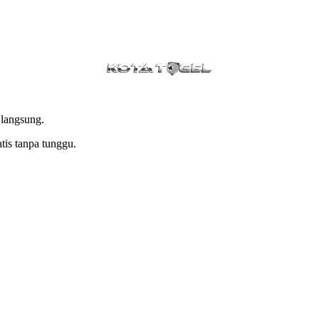
 langsung.
tis tanpa tunggu.