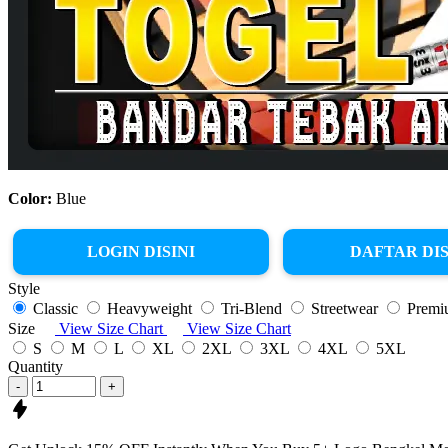
Color:
Blue
LOGIN DISINI
DAFTAR DIS
Style
Classic
Heavyweight
Tri-Blend
Streetwear
Premi
Size
View Size Chart
View Size Chart
S
M
L
XL
2XL
3XL
4XL
5XL
Quantity
-
+