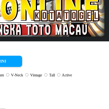
INI
um
V-Neck
Vintage
Tall
Active