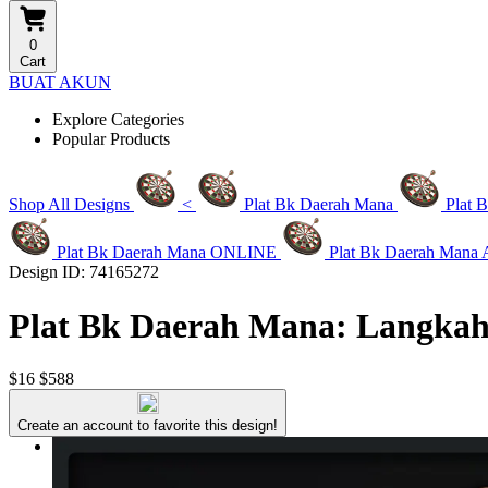
0
Cart
BUAT AKUN
Explore Categories
Popular Products
Shop All Designs
<
Plat Bk Daerah Mana
Plat 
Plat Bk Daerah Mana ONLINE
Plat Bk Daerah Man
Design ID: 74165272
Plat Bk Daerah Mana: Langkah
$16
$588
Create an account to favorite this design!