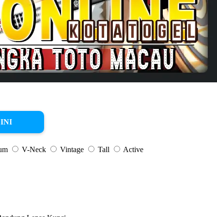
INI
um
V-Neck
Vintage
Tall
Active