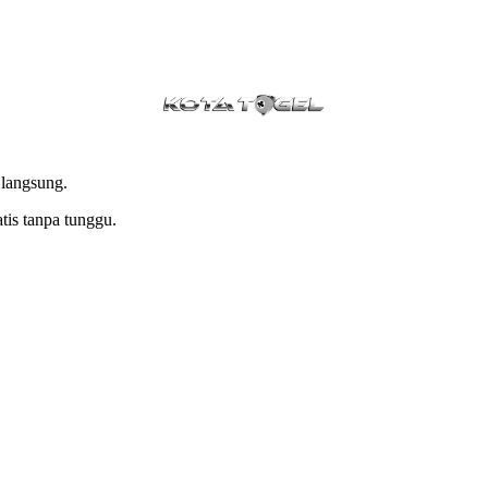
 langsung.
tis tanpa tunggu.