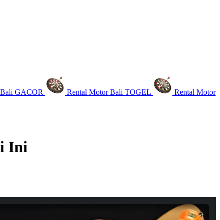
r Bali GACOR
Rental Motor Bali TOGEL
Rental Motor
 Ini