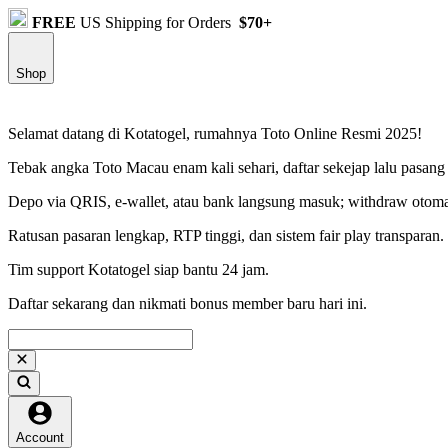
FREE
US Shipping for Orders
$70+
Shop
Selamat datang di Kotatogel, rumahnya Toto Online Resmi 2025!
Tebak angka Toto Macau enam kali sehari, daftar sekejap lalu pasang
Depo via QRIS, e-wallet, atau bank langsung masuk; withdraw otoma
Ratusan pasaran lengkap, RTP tinggi, dan sistem fair play transparan.
Tim support Kotatogel siap bantu 24 jam.
Daftar sekarang dan nikmati bonus member baru hari ini.
Account